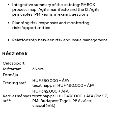
Integrative summary of the training: PMBOK
process map, Agile manifesto and the 12 Agile
principles, PMI-isms in exam questions
Planning risk responses and monitoring
risks/opportunities
Relationship between risk and issue management
Részletek
Célcsoport
Időtartam
35 óra
Formája
HUF 380.000 + ÁFA
Tréning ára*
teszt nappal: HUF 480.000 + ÁFA
HUF 342.000 + ÁFA
Kedvezményes
teszt nappal: HUF 432.000 + ÁFA (PMSZ,
ár**
PMI Budapest Tagok, 28 év alatt,
visszatérők)