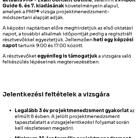
Guide 6. és 7. kiadásának
követelményein alapul,
amelyek a PMP® vizsga projektmenedzsment-
módszertani alapját adják.
A képzési naptárban előre meghirdetjük az első oktatási
napot, a további alkalmak időpontját pedig a regisztrált
résztvevőkkel egyeztetjük. Jellemzően
heti egy képzési
napot
tartunk 9:00 és 17:00 között.
A résztvevőket
egyénileg is támogatjuk
a vizsgára való
felkészülés lépéseinek megtervezésében.
Jelentkezési feltételek a vizsgára
Legalább 3 év projektmenedzsment gyakorlat
az
elmúlt 8 évben. A jelölt projektmenedzsment
tapasztalatait a vizsgajelentkezési folyamat során
kell részletesen megadni.