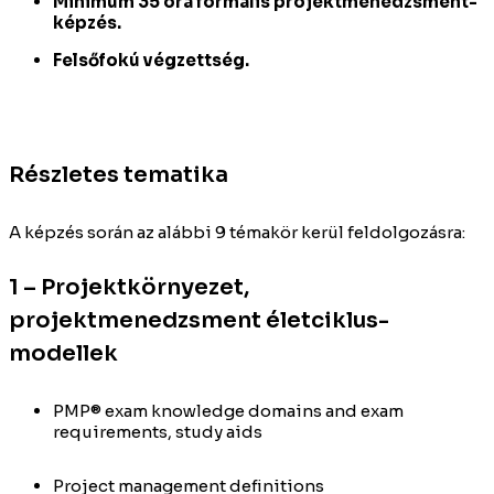
Minimum 35 óra formális projektmenedzsment-
képzés.
Felsőfokú végzettség.
Részletes tematika
A képzés során az alábbi 9 témakör kerül feldolgozásra:
1 – Projektkörnyezet,
projektmenedzsment életciklus-
modellek
PMP® exam knowledge domains and exam
requirements, study aids
Project management definitions