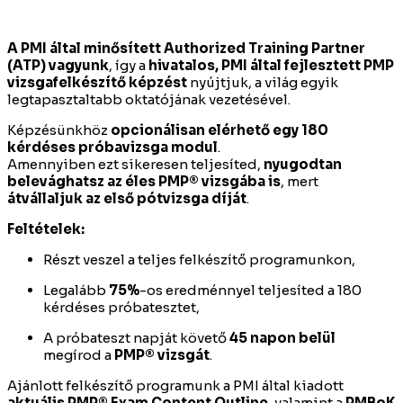
A PMI által minősített Authorized Training Partner
(ATP) vagyunk
, így a
hivatalos, PMI által fejlesztett PMP
vizsgafelkészítő képzést
nyújtjuk, a világ egyik
legtapasztaltabb oktatójának vezetésével.
Képzésünkhöz
opcionálisan elérhető egy 180
kérdéses próba­vizsga modul
.
Amennyiben ezt sikeresen teljesíted,
nyugodtan
belevághatsz az éles PMP® vizsgába is
, mert
átvállaljuk az első pótvizsga díját
.
Feltételek:
Részt veszel a teljes felkészítő programunkon,
Legalább
75%
-os eredménnyel teljesíted a 180
kérdéses próba­tesztet,
A próba­teszt napját követő
45 napon belül
megírod a
PMP® vizsgát
.
Ajánlott felkészítő programunk a PMI által kiadott
aktuális PMP® Exam Content Outline
, valamint a
PMBoK