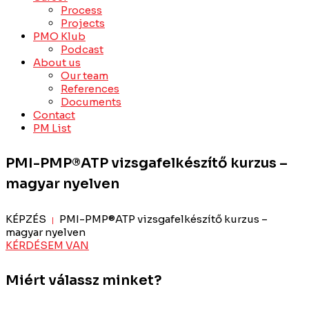
Process
Projects
PMO Klub
Podcast
About us
Our team
References
Documents
Contact
PM List
PMI-PMP®ATP vizsgafelkészítő kurzus –
magyar nyelven
KÉPZÉS
PMI-PMP®ATP vizsgafelkészítő kurzus –
|
magyar nyelven
KÉRDÉSEM VAN
Miért válassz minket?