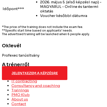
2026. május 5. (első képzési nap) -
MAGYARUL - Online és tantermi
Időpont***
oktatás
Voucher későbbi dátumra
*The price of the training does not include the exam fee.
**Specific start time based on applicants’ needs.
The advertised training will be launched when 6 people apply.
Oklevél
Profexec tanúsítvány
A trénerről
JELENTKEZEM A KÉPZÉSRE
IT contracting
Consultancy and coaching
Trainings
PMO Klub
About us
Contact