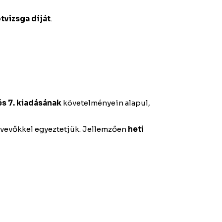
ótvizsga díját
.
s 7. kiadásának
követelményein alapul,
ztvevőkkel egyeztetjük. Jellemzően
heti