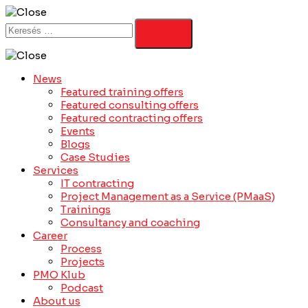
News
Featured training offers
Featured consulting offers
Featured contracting offers
Events
Blogs
Case Studies
Services
IT contracting
Project Management as a Service (PMaaS)
Trainings
Consultancy and coaching
Career
Process
Projects
PMO Klub
Podcast
About us