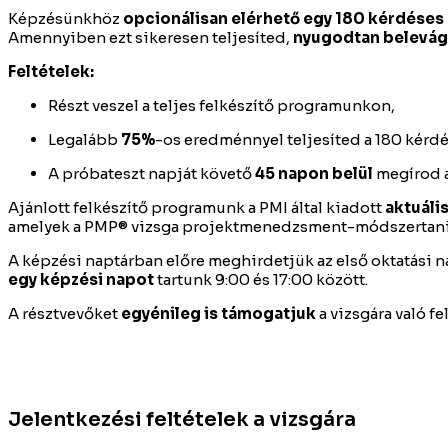
Képzésünkhöz
opcionálisan elérhető egy 180 kérdéses
Amennyiben ezt sikeresen teljesíted,
nyugodtan belevágh
Feltételek:
Részt veszel a teljes felkészítő programunkon,
Legalább
75%
-os eredménnyel teljesíted a 180 kérdé
A próba­teszt napját követő
45 napon belül
megírod 
Ajánlott felkészítő programunk a PMI által kiadott
aktuáli
amelyek a PMP® vizsga projektmenedzsment-módszertani 
A képzési naptárban előre meghirdetjük az első oktatási n
egy képzési napot
tartunk 9:00 és 17:00 között.
A résztvevőket
egyénileg is támogatjuk
a vizsgára való 
Jelentkezési feltételek a vizsgára