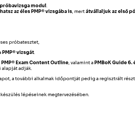
 próba­vizsga modul
.
atsz az éles PMP® vizsgába is
, mert
átvállaljuk az első p
ses próba­tesztet,
a
PMP® vizsgát
.
s PMP® Exam Content Outline
, valamint a
PMBoK Guide 6. é
alapját adják.
apot, a további alkalmak időpontját pedig a regisztrált rés
felkészülés lépéseinek megtervezésében.