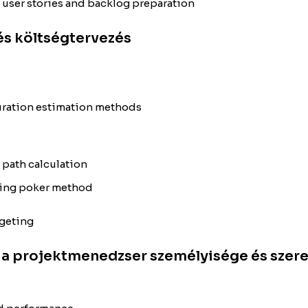
, user stories and backlog preparation
 és költségtervezés
 duration estimation methods
 path calculation
nning poker method
dgeting
e, a projektmenedzser személyisége és szer