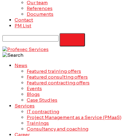
Our team
References
Documents
Contact
PM List
News
Featured training offers
Featured consulting offers
Featured contracting offers
Events
Blogs
Case Studies
Services
IT contracting
Project Management as a Service (PMaaS)
Trainings
Consultancy and coaching
Career