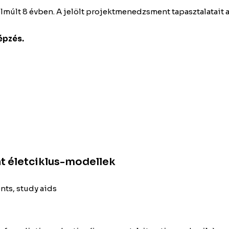
elmúlt 8 évben. A jelölt projektmenedzsment tapasztalatait a
épzés.
t életciklus-modellek
ts, study aids