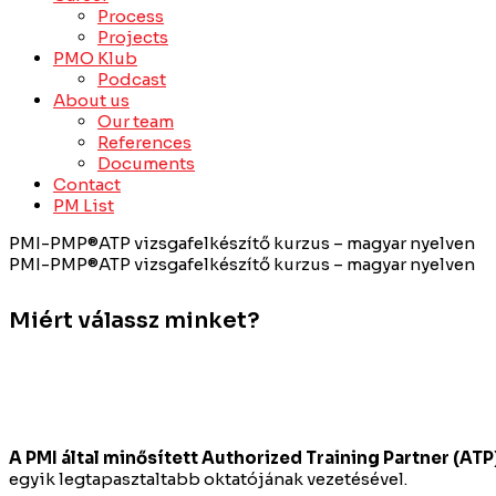
Process
Projects
PMO Klub
Podcast
About us
Our team
References
Documents
Contact
PM List
PMI-PMP®ATP vizsgafelkészítő kurzus – magyar nyelven
PMI-PMP®ATP vizsgafelkészítő kurzus – magyar nyelven
Miért válassz minket?
A PMI által minősített Authorized Training Partner (AT
egyik legtapasztaltabb oktatójának vezetésével.