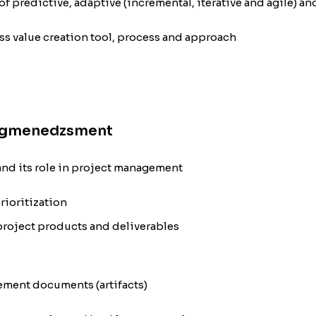
s of predictive, adaptive (incremental, iterative and agile) 
ss value creation tool, process and approach
ségmenedzsment
nd its role in project management
rioritization
project products and deliverables
ement documents (artifacts)