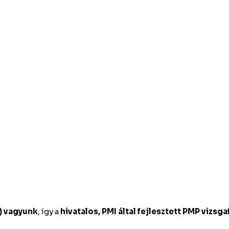
P) vagyunk
, így a
hivatalos, PMI által fejlesztett PMP vizsg